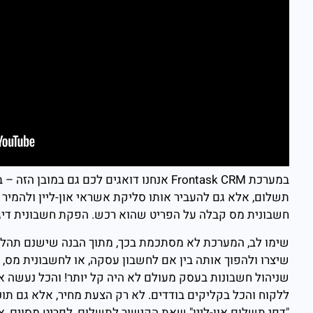
במערכת Frontask CRM אנחנו דואגים לכם גם
תשלום, אלא גם להעביר אותו סליקת אשראי און-ליין ולהמיר
חשבונית מס קבלה על הפריט שהוא רכש. הפקת חשבונית דיגיטלית היא ח
שימו לב, המערכת לא מסתכמת בכך, מתוך הבנה שישנם תהליכ
שיצרו ולהפוך אותה בין אם לחשבון עסקה, או לחשבונית מס, 
שניהול חשבונות בעסק מעולם לא היה קל יותר! והכל נעשה א
ללקוח והכל בקליקים בודדים. לא רק הצעת מחיר, אלא גם תו
"דפי תשלום און-ליין" שאת הקישור לתשלום, לפריט מסוים, א