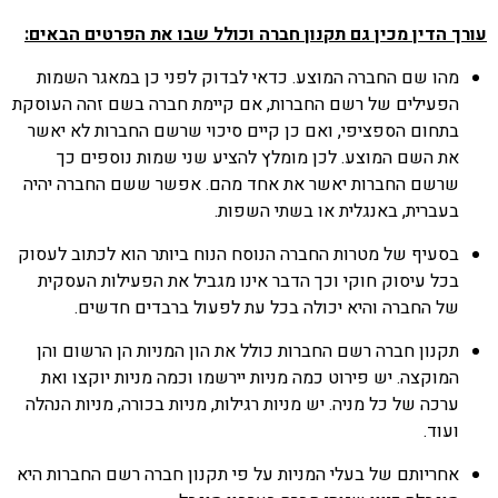
עורך הדין מכין גם תקנון חברה וכולל שבו את הפרטים הבאים:
מהו שם החברה המוצע. כדאי לבדוק לפני כן במאגר השמות
הפעילים של רשם החברות, אם קיימת חברה בשם זהה העוסקת
בתחום הספציפי, ואם כן קיים סיכוי שרשם החברות לא יאשר
את השם המוצע. לכן מומלץ להציע שני שמות נוספים כך
שרשם החברות יאשר את אחד מהם. אפשר ששם החברה יהיה
בעברית, באנגלית או בשתי השפות.
בסעיף של מטרות החברה הנוסח הנוח ביותר הוא לכתוב לעסוק
בכל עיסוק חוקי וכך הדבר אינו מגביל את הפעילות העסקית
של החברה והיא יכולה בכל עת לפעול ברבדים חדשים.
תקנון חברה רשם החברות כולל את הון המניות הן הרשום והן
המוקצה. יש פירוט כמה מניות יירשמו וכמה מניות יוקצו ואת
ערכה של כל מניה. יש מניות רגילות, מניות בכורה, מניות הנהלה
ועוד.
אחריותם של בעלי המניות על פי תקנון חברה רשם החברות היא